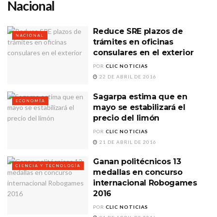
Nacional
Reduce SRE plazos de
NACIONAL
trámites en oficinas
consulares en el exterior
POR
CLIC NOTICIAS
22 DE ABRIL DE 2016
Sagarpa estima que en
ECONOMÍA
mayo se estabilizará el
precio del limón
POR
CLIC NOTICIAS
21 DE ABRIL DE 2016
Ganan politécnicos 13
CIENCIA Y TECNOLOGÍA
medallas en concurso
internacional Robogames
2016
POR
CLIC NOTICIAS