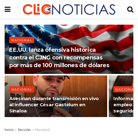
NACIONAL
EE.UU. lanza ofensiva histórica
contra el CJNG con recompensas
por más de 100 millones de dólares
NACIONAL
NACIONAL
Asesinan durante transmisión en vivo
Informali
al influencer César Gastélum en
empleo en
Sinaloa
seguridad
Inicio
Sección
Nacional