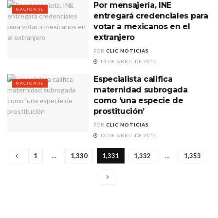
Por mensajería, INE
NACIONAL
entregará credenciales para
votar a mexicanos en el
extranjero
POR
CLIC NOTICIAS
14 DE ABRIL DE 2016
Especialista califica
NACIONAL
maternidad subrogada
como ‘una especie de
prostitución’
POR
CLIC NOTICIAS
13 DE ABRIL DE 2016
1
…
1,330
1,331
1,332
…
1,353