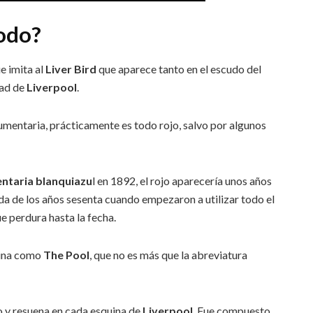
podo?
ue imita al
Liver Bird
que aparece tanto en el escudo del
dad de
Liverpool
.
ndumentaria, prácticamente es todo rojo, salvo por algunos
ntaria blanquiazu
l en 1892, el rojo aparecería unos años
da de los años sesenta cuando empezaron a utilizar todo el
e perdura hasta la fecha.
mina como
The Pool
, que no es más que la abreviatura
po y resuena en cada esquina de
Liverpool
. Fue compuesto