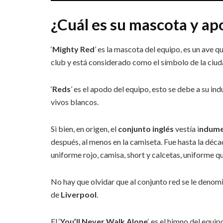
¿Cuál es su mascota y a
‘
Mighty Red
’ es la mascota del equipo, es un ave q
club y está considerado como el símbolo de la ciu
‘
Reds
’ es el apodo del equipo, esto se debe a su i
vivos blancos.
Si bien, en origen, el
conjunto inglés
vestía i
ndume
después, al menos en la camiseta. Fue hasta la déca
uniforme rojo, camisa, short y calcetas, uniforme qu
No hay que olvidar que al conjunto red se le deno
de
Liverpool
.
El ‘
You’ll Never Walk Alone
‘ es el himno del equi