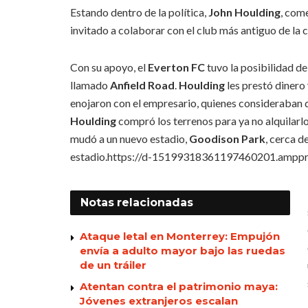
Estando dentro de la política,
John Houlding
, com
invitado a colaborar con el club más antiguo de la 
Con su apoyo, el
Everton FC
tuvo la posibilidad de
llamado
Anfield Road
.
Houlding
les prestó dinero 
enojaron con el empresario, quienes consideraban
Houlding
compró los terrenos para ya no alquilarlo
mudó a un nuevo estadio,
Goodison Park
, cerca d
estadio.https://d-15199318361197460201.amppr
Notas
relacionadas
Ataque letal en Monterrey: Empujón
envía a adulto mayor bajo las ruedas
de un tráiler
Atentan contra el patrimonio maya:
Jóvenes extranjeros escalan