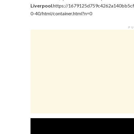
Liverpool
.https://1679125d759c4262a140bb5cf3
0-40/html/container.html?n=0
PU