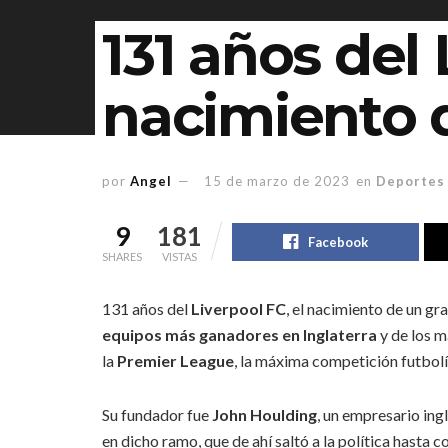
131 años del 
nacimiento 
por
Angel
15 de marzo de 2023
en
Deportes
9
181
Facebook
SHARES
VISTAS
131 años del
Liverpool FC
, el nacimiento de un g
equipos más ganadores en
Inglaterra
y de los 
la
Premier League
, la máxima competición futbolís
Su fundador fue
John Houlding
, un empresario ing
en dicho ramo, que de ahí saltó a la política hasta 