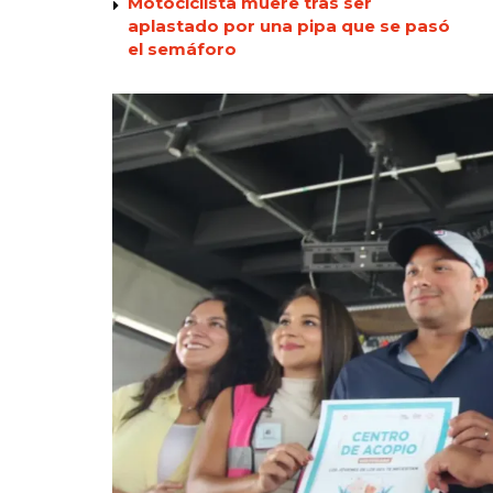
Motociclista muere tras ser
aplastado por una pipa que se pasó
el semáforo