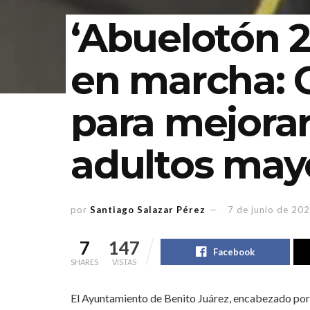
‘Abuelotón 2
en marcha: 
para mejorar 
adultos may
por
Santiago Salazar Pérez
7 de junio de 20
7
147
Facebook
SHARES
VISTAS
El Ayuntamiento de Benito Juárez, encabezado por l