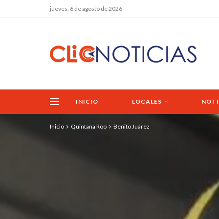
jueves, 6 de agosto de 2026
INICIO
LOCALES
NOTI
Inicio
Quintana Roo
Benito Juárez