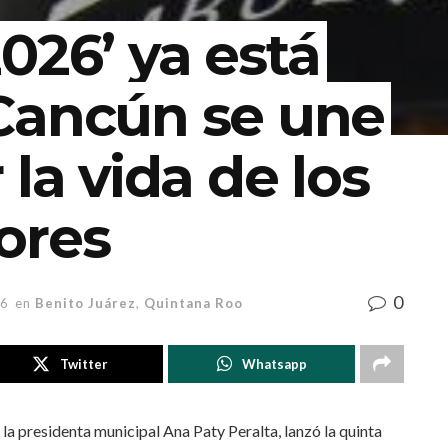
026’ ya está
Cancún se une
la vida de los
ores
0
26
en
Benito Juárez
,
Quintana Roo
Twitter
Whatsapp
a presidenta municipal Ana Paty Peralta, lanzó la quinta