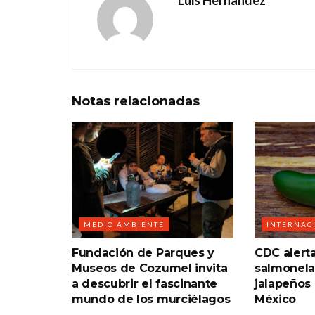
Luis Hernández
Notas
relacionadas
MEDIO AMBIENTE
INTERNAC
Fundación de Parques y
CDC alert
Museos de Cozumel invita
salmonela
a descubrir el fascinante
jalapeños
mundo de los murciélagos
México