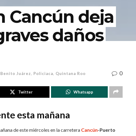
n Cancún deja
graves daños
0
Benito Juárez
,
Policiaca
,
Quintana Roo
Twitter
Whatsapp
ente esta mañana
añana de este miércoles en la carretera
Cancún
-Puerto