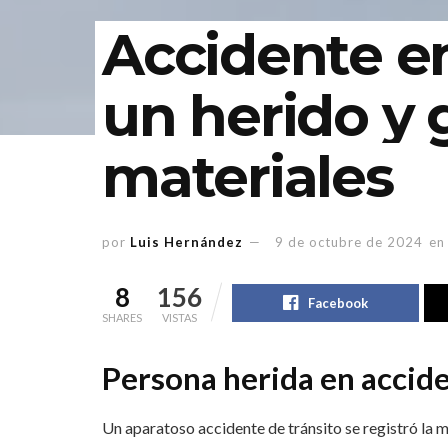
Accidente e
un herido y 
materiales
por
Luis Hernández
9 de octubre de 2024
en
8
156
Facebook
SHARES
VISTAS
Persona herida en accid
Un aparatoso accidente de tránsito se registró la m