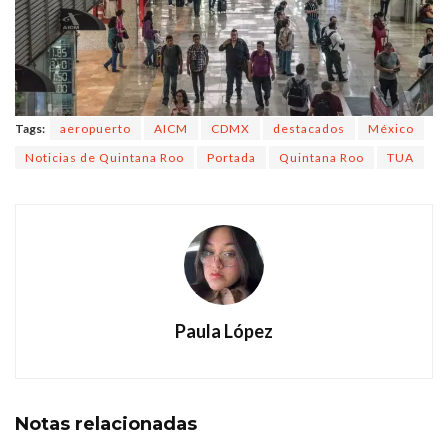
Tags:
aeropuerto
AICM
CDMX
destacados
México
Noticias de Quintana Roo
Portada
Quintana Roo
TUA
Paula López
Notas
relacionadas