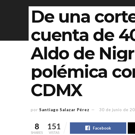
De una corte
cuenta de 40
Aldo de Nigr
polémica co
CDMX
por
Santiago Salazar Pérez
30 de junio de 2
8
151
Facebook
SHARES
VISTAS