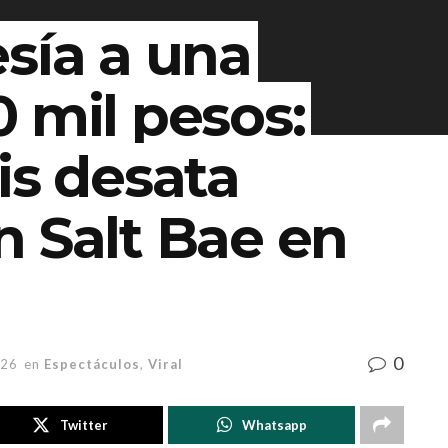
sía a una
 mil pesos:
is desata
n Salt Bae en
0
026
en
Espectáculos
,
Viral
Twitter
Whatsapp