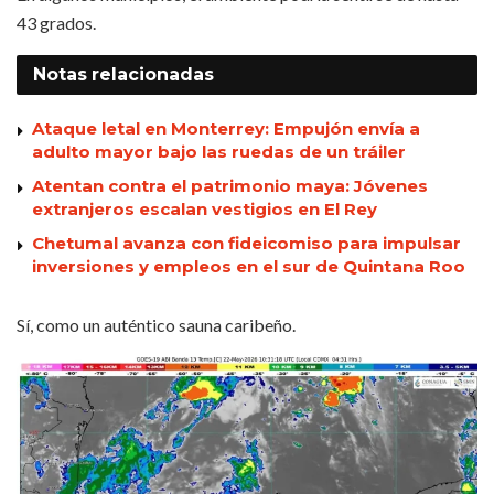
43 grados.
Notas
relacionadas
Ataque letal en Monterrey: Empujón envía a
adulto mayor bajo las ruedas de un tráiler
Atentan contra el patrimonio maya: Jóvenes
extranjeros escalan vestigios en El Rey
Chetumal avanza con fideicomiso para impulsar
inversiones y empleos en el sur de Quintana Roo
Sí, como un auténtico sauna caribeño.