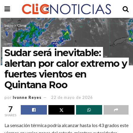
Inicio
Clima
Sudar será inevitable:
alertan por calor extremo y
fuertes vientos en
Quintana Roo
por
Ivonne Reyes
22 de mayo de 2026
7
SHARES
La sensación térmica podría alcanzar hasta los 43 grados este
viernes en varias zonas del estado, mientras autoridades