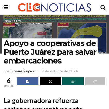
Inicio
Clima
Apoyo a cooperativas de
Puerto Juárez para salvar
embarcaciones
por
Ivonne Reyes
7 de octubre de 2024
6
SHARES
La gobernadora refuerza