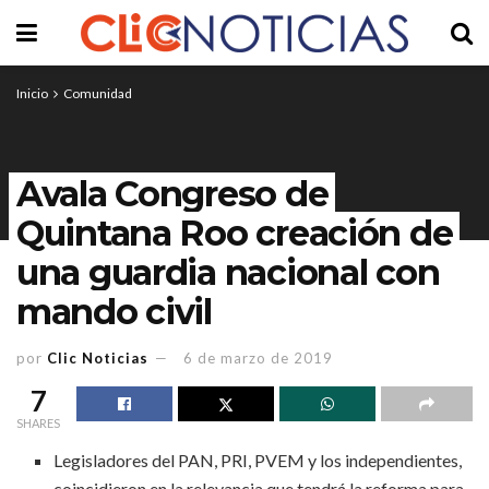
Inicio
Comunidad
Avala Congreso de
Quintana Roo creación de
una guardia nacional con
mando civil
por
Clic Noticias
6 de marzo de 2019
7
SHARES
Legisladores del PAN, PRI, PVEM y los independientes,
coincidieron en la relevancia que tendrá la reforma para