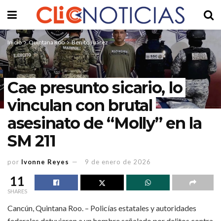
Inicio
Quintana Roo
Benito Juárez
Cae presunto sicario, lo
vinculan con brutal
asesinato de “Molly” en la
SM 211
por
Ivonne Reyes
9 de enero de 2026
11
SHARES
Cancún, Quintana Roo. – Policías estatales y autoridades
federales detuvieron a un hombre señalado por delitos contra