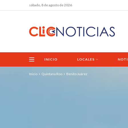
sábado, 8 de agosto de 2026
INICIO
LOCALES
NOTI
Inicio
Quintana Roo
Benito Juárez