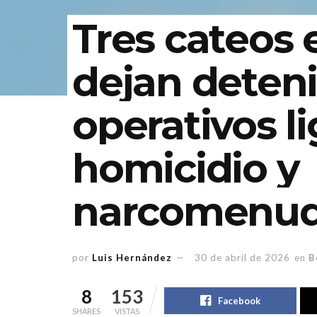
Tres cateos
dejan deteni
operativos l
homicidio y
narcomenu
por
Luis Hernández
30 de abril de 2026
en
B
8
153
Facebook
SHARES
VISTAS