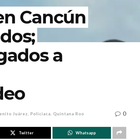
 en Cancún
dos;
igados a
deo
0
enito Juárez
,
Policiaca
,
Quintana Roo
Twitter
Whatsapp