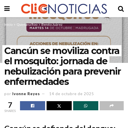
Inicio
Quintana Roo
Benito Juárez
Cancún se moviliza contra
el mosquito: jornada de
nebulización para prevenir
enfermedades
por
Ivonne Reyes
14 de octubre de 2025
7
SHARES