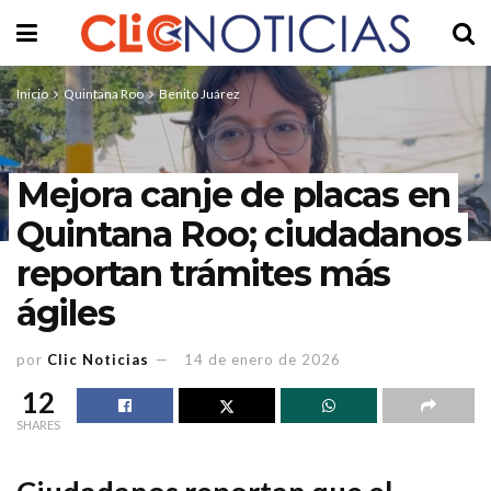
Inicio
Quintana Roo
Benito Juárez
Mejora canje de placas en
Quintana Roo; ciudadanos
reportan trámites más
ágiles
por
Clic Noticias
14 de enero de 2026
12
SHARES