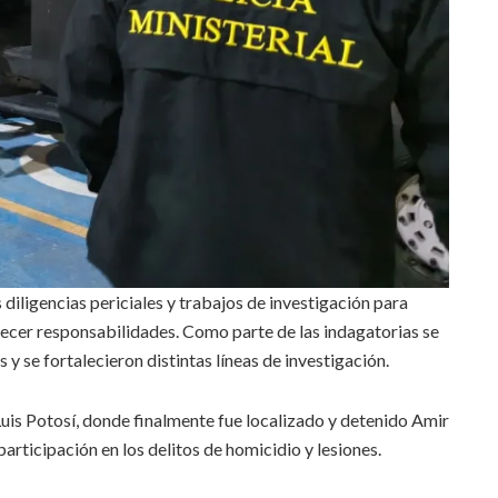
s diligencias periciales y trabajos de investigación para
lecer responsabilidades. Como parte de las indagatorias se
 y se fortalecieron distintas líneas de investigación.
Luis Potosí, donde finalmente fue localizado y detenido Amir
articipación en los delitos de homicidio y lesiones.