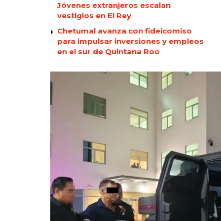
Jóvenes extranjeros escalan
vestigios en El Rey
Chetumal avanza con fideicomiso
para impulsar inversiones y empleos
en el sur de Quintana Roo