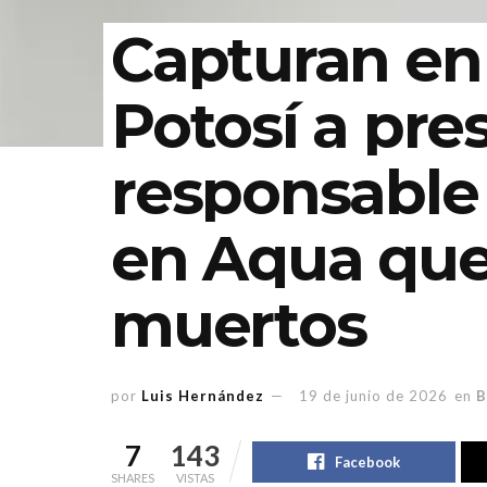
Capturan en
Potosí a pre
responsable
en Aqua que
muertos
por
Luis Hernández
19 de junio de 2026
en
B
7
143
Facebook
SHARES
VISTAS