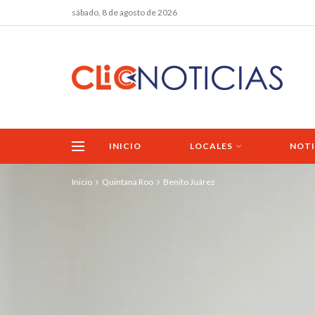
sábado, 8 de agosto de 2026
INICIO
LOCALES
NOTI
Inicio
Quintana Roo
Benito Juárez