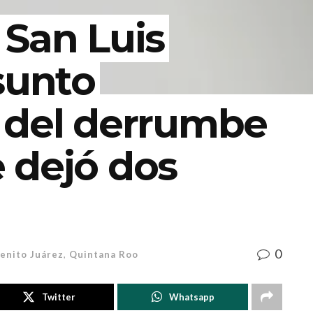
 San Luis
sunto
 del derrumbe
 dejó dos
0
enito Juárez
,
Quintana Roo
Twitter
Whatsapp