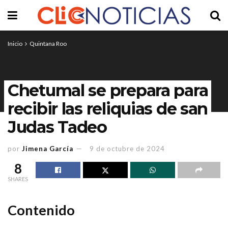
Inicio
Quintana Roo
Chetumal se prepara para
recibir las reliquias de san
Judas Tadeo
por
Jimena García
9 de octubre de 2024
8
SHARES
Contenido