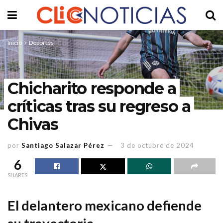
Inicio
Deportes
Chicharito responde a
críticas tras su regreso a
Chivas
por
Santiago Salazar Pérez
3 de octubre de 2024
6
SHARES
El delantero mexicano defiende