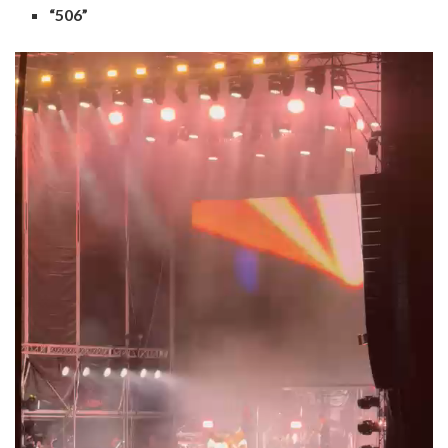
“506”