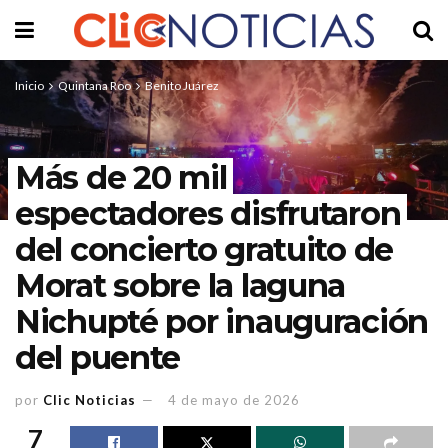
Inicio
Quintana Roo
Benito Juárez
Más de 20 mil
espectadores disfrutaron
del concierto gratuito de
Morat sobre la laguna
Nichupté por inauguración
del puente
por
Clic Noticias
4 de mayo de 2026
7