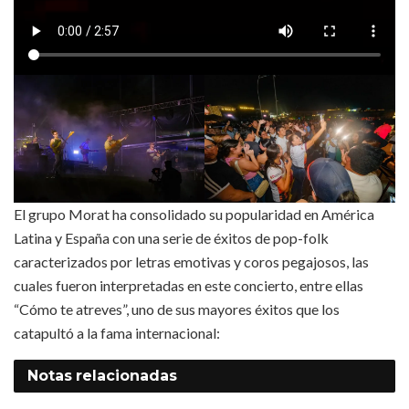
El grupo Morat ha consolidado su popularidad en América
Latina y España con una serie de éxitos de pop-folk
caracterizados por letras emotivas y coros pegajosos, las
cuales fueron interpretadas en este concierto, entre ellas
“Cómo te atreves”, uno de sus mayores éxitos que los
catapultó a la fama internacional:
Notas
relacionadas