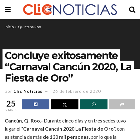
Inicio
Quintana Roo
Concluye exitosamente
“Carnaval Cancún 2020, La
Fiesta de Oro”
por
Clic Noticias
26 de febrero de 2020
25
SHARES
Cancún, Q. Roo.-
Durante cinco días y en tres sedes tuvo
lugar el
“Carnaval Cancún 2020 La Fiesta de Oro
”, con
asistencia de más
de 130 mil personas
, por lo que la