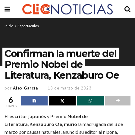
Inicio
Espectáculos
Confirman la muerte del
Premio Nobel de
Literatura, Kenzaburo Oe
por
Alex García
13 de marzo de 2023
6
SHARES
El
escritor japonés
y
Premio Nobel de
Literatura
,
Kenzaburo Oe
,
murió
la madrugada del 3 de
marzo por causas naturales, anunció su editorial nipona,