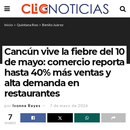
Inicio
Quintana Roo
Benito Juárez
Cancún vive la fiebre del 10
de mayo: comercio reporta
hasta 40% más ventas y
alta demanda en
restaurantes
por
Ivonne Reyes
7 de mayo de 2026
7
SHARES