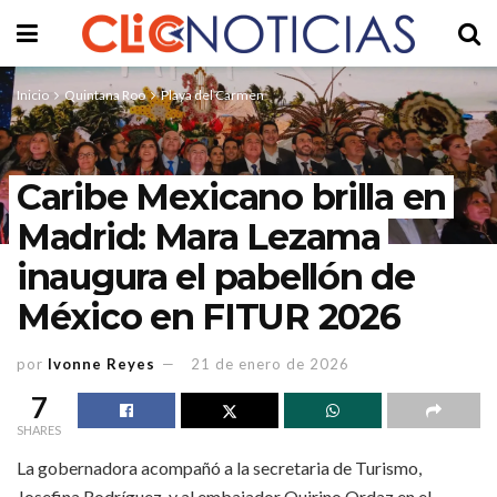
Inicio
Quintana Roo
Playa del Carmen
Caribe Mexicano brilla en
Madrid: Mara Lezama
inaugura el pabellón de
México en FITUR 2026
por
Ivonne Reyes
21 de enero de 2026
7
SHARES
La gobernadora acompañó a la secretaria de Turismo,
Josefina Rodríguez, y al embajador Quirino Ordaz en el