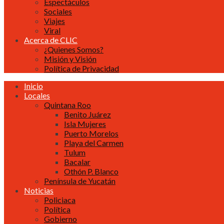
Espectáculos
Sociales
Viajes
Viral
Acerca de CLIC
¿Quienes Somos?
Misión y Visión
Política de Privacidad
Inicio
Locales
Quintana Roo
Benito Juárez
Isla Mujeres
Puerto Morelos
Playa del Carmen
Tulum
Bacalar
Othón P. Blanco
Península de Yucatán
Noticias
Policiaca
Política
Gobierno