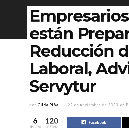
Empresarios
están Prepa
Reducción d
Laboral, Adv
Servytur
por
Gilda Piña
22 de noviembre de 2023
en
B
6
120
Facebook
SHARES
VISTAS