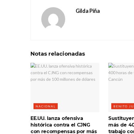
Gilda Piña
Notas
relacionadas
NACIONAL
BENITO J
EE.UU. lanza ofensiva
Sustituye
histórica contra el CJNG
más de 40
con recompensas por más
trabajo c