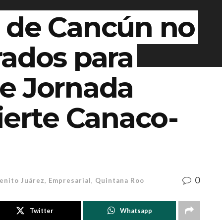
 de Cancún no
rados para
e Jornada
ierte Canaco-
0
enito Juárez
,
Empresarial
,
Quintana Roo
Twitter
Whatsapp