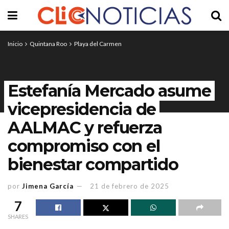
Inicio
Quintana Roo
Playa del Carmen
Estefanía Mercado asume
vicepresidencia de
AALMAC y refuerza
compromiso con el
bienestar compartido
por
Jimena García
21 de febrero de 2025
7
SHARES