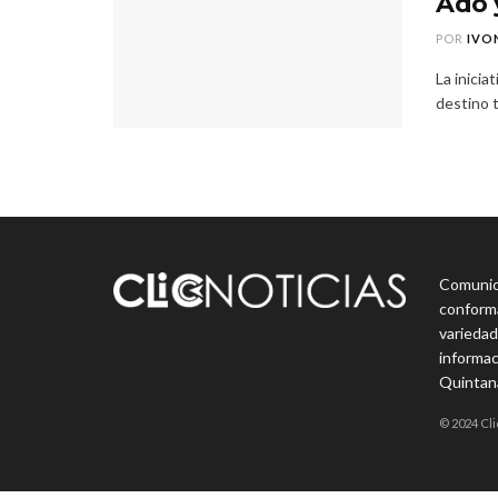
Ado 
POR
IVO
La inicia
destino t
Comunica
conforma
variedad
informac
Quintan
© 2024 Cli