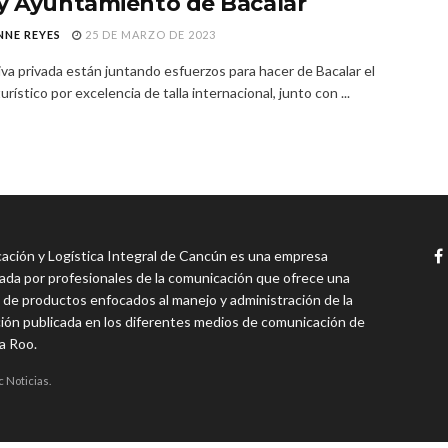
y Ayuntamiento de Bacalar
NNE REYES
25 DE MARZO DE 2023
tiva privada están juntando esfuerzos para hacer de Bacalar el
urístico por excelencia de talla internacional, junto con ...
ción y Logística Integral de Cancún es una empresa
da por profesionales de la comunicación que ofrece una
 de productos enfocados al manejo y administración de la
ión publicada en los diferentes medios de comunicación de
a Roo.
c Noticias.