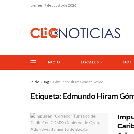
viernes, 7 de agosto de 2026
INICIO
LOCALES
NOTI
Inicio
Tag
Edmundo Hiram Gómez Koyoc
Etiqueta:
Edmundo Hiram Góm
Impu
Cari