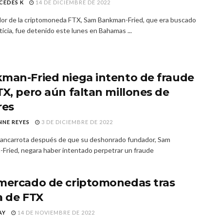
CEDES K
14 DE DICIEMBRE DE 2022
dor de la criptomoneda FTX, Sam Bankman-Fried, que era buscado
sticia, fue detenido este lunes en Bahamas ...
man-Fried niega intento de fraude
TX, pero aún faltan millones de
res
NNE REYES
3 DE DICIEMBRE DE 2022
ancarrota después de que su deshonrado fundador, Sam
Fried, negara haber intentado perpetrar un fraude
mercado de criptomonedas tras
a de FTX
AY
14 DE NOVIEMBRE DE 2022