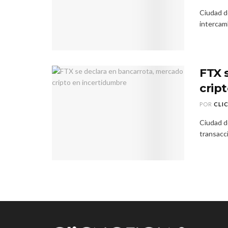
Ciudad d
intercamb
FTX 
crip
POR
CLI
Ciudad d
transacci