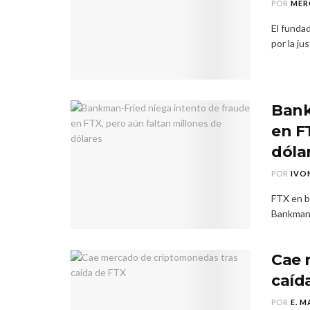
POR
MER
El funda
por la ju
Bank
en F
dóla
POR
IVO
FTX en b
Bankman-
Cae 
caíd
POR
E. M