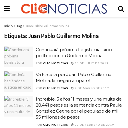
Inicio
Tag
Juan Pablo Guillermo Molina
Etiqueta:
Juan Pablo Guillermo Molina
Continuará próxima Legislatura juicio
político contra Guillermo Molina
POR
CLIC NOTICIAS
31 DE JULIO DE 2019
Va Fiscalía por Juan Pablo Guillermo
Molina, le niegan amparo!
POR
CLIC NOTICIAS
2 DE MARZO DE 2019
Increíble, 3 años 11 meses y una multa de
28,441 pesos es la sentencia contra Paula
González Cetina por el peculado de mil
55 millones de pesos
POR
CLIC NOTICIAS
22 DE FEBRERO DE 2019