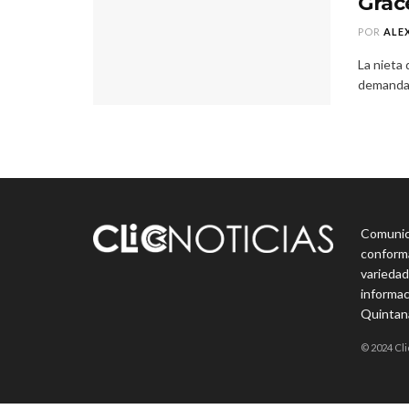
Grac
POR
ALE
La nieta 
demanda p
Comunica
conforma
variedad
informac
Quintan
© 2024 Cli