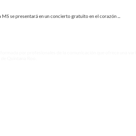
 se presentará en un concierto gratuito en el corazón ...
formada por profesionales de la comunicación que ofrece una vari
 de Quintana Roo.