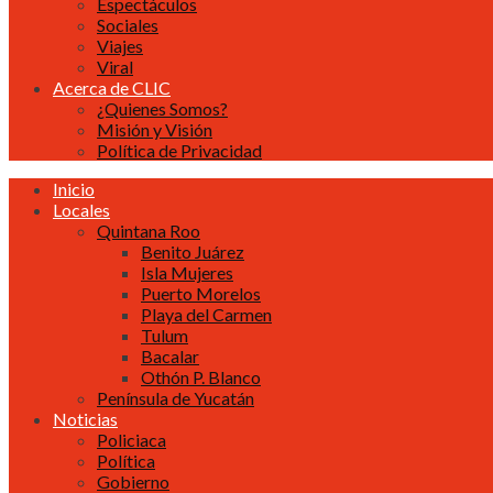
Espectáculos
Sociales
Viajes
Viral
Acerca de CLIC
¿Quienes Somos?
Misión y Visión
Política de Privacidad
Inicio
Locales
Quintana Roo
Benito Juárez
Isla Mujeres
Puerto Morelos
Playa del Carmen
Tulum
Bacalar
Othón P. Blanco
Península de Yucatán
Noticias
Policiaca
Política
Gobierno