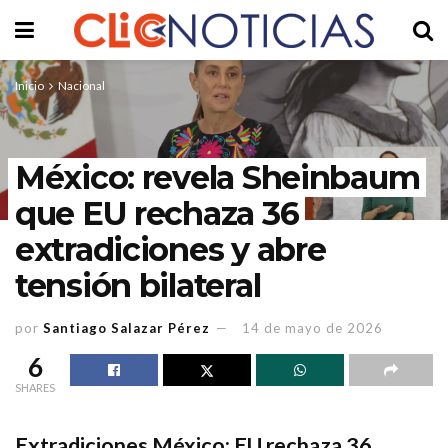
Inicio
Nacional
México: revela Sheinbaum
que EU rechaza 36
extradiciones y abre
tensión bilateral
por
Santiago Salazar Pérez
14 de mayo de 2026
6
SHARES
Extradiciones México: EU rechaza 36