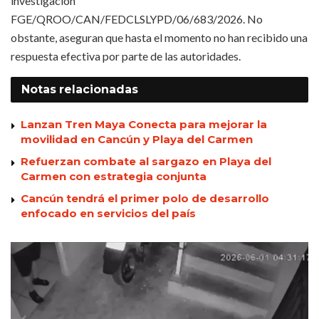
investigación
FGE/QROO/CAN/FEDCLSLYPD/06/683/2026. No
obstante, aseguran que hasta el momento no han recibido una
respuesta efectiva por parte de las autoridades.
Notas
relacionadas
Lanzan Tren Maya Conecta para mejorar la
movilidad en Cancún y Playa del Carmen
Refuerzan combate al sargazo en Playa del
Carmen con estrategia conjunta
Cancún tendrá el primer polo de desarrollo
enfocado en servicios del país