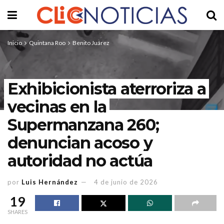
Inicio
Quintana Roo
Benito Juárez
Exhibicionista aterroriza a
vecinas en la
Supermanzana 260;
denuncian acoso y
autoridad no actúa
por
Luis Hernández
4 de junio de 2026
19
SHARES