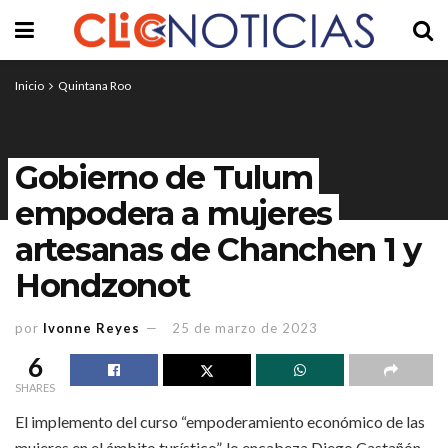
Inicio
Quintana Roo
Gobierno de Tulum
empodera a mujeres
artesanas de Chanchen 1 y
Hondzonot
por
Ivonne Reyes
25 de marzo de 2023
6
SHARES
El implemento del curso “empoderamiento económico de las
mujeres en el ámbito turístico”, lo encabeza Diego Castañón