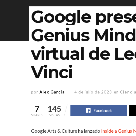
Google prese
Genius Mind:
virtual de L
Vinci
por
Alex García
4 de julio de 2023
en
Ciencia
7
145
Facebook
SHARES
VISTAS
Google Arts & Culture ha lanzado
Inside a Genius 