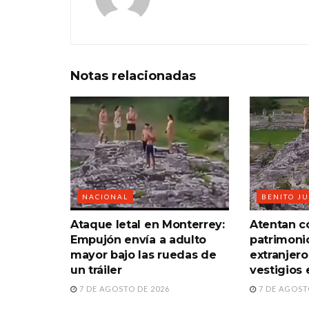
Notas
relacionadas
NACIONAL
BENITO J
Ataque letal en Monterrey:
Atentan co
Empujón envía a adulto
patrimoni
mayor bajo las ruedas de
extranjero
un tráiler
vestigios 
7 DE AGOSTO DE 2026
7 DE AGOST