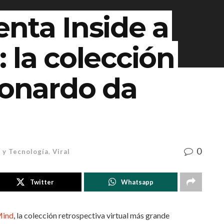
nta Inside a
 la colección
eonardo da
0
 y Tecnología
,
Viral
Twitter
Whatsapp
Mind
, la colección retrospectiva virtual más grande