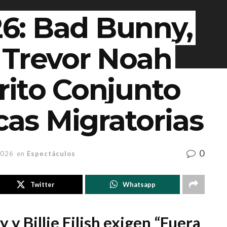
6: Bad Bunny,
 y Trevor Noah
rito Conjunto
icas Migratorias
0
2026
en
Espectáculos
Twitter
Whatsapp
 Billie Eilish exigen “Fuera