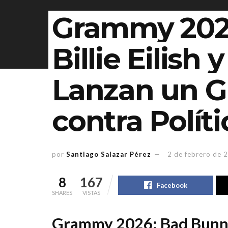
Grammy 202
Billie Eilish
Lanzan un G
contra Polít
por
Santiago Salazar Pérez
2 de febrero de 
8
167
Facebook
SHARES
VISTAS
Grammy 2026: Bad Bunny y