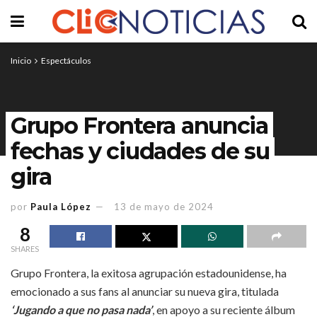
Inicio
Espectáculos
Grupo Frontera anuncia
fechas y ciudades de su
gira
por
Paula López
13 de mayo de 2024
8
SHARES
Grupo Frontera, la exitosa agrupación estadounidense, ha
emocionado a sus fans al anunciar su nueva gira, titulada
‘Jugando a que no pasa nada’
, en apoyo a su reciente álbum