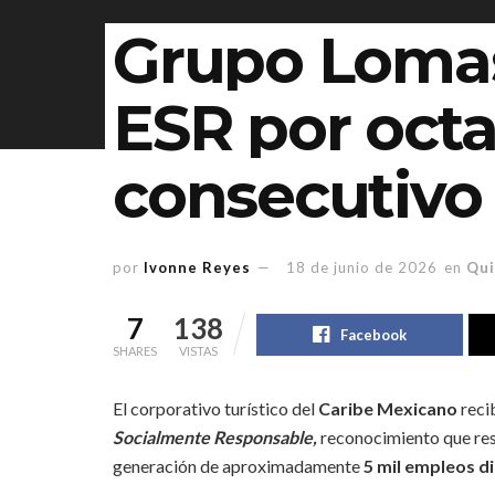
Grupo Lomas
ESR por oct
consecutivo
por
Ivonne Reyes
18 de junio de 2026
en
Qui
7
138
Facebook
SHARES
VISTAS
El corporativo turístico del
Caribe Mexicano
reci
Socialmente Responsable,
reconocimiento que resp
generación de aproximadamente
5 mil empleos di