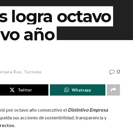
 logra octavo
avo año
0
ntana Roo
,
Turismo
Twitter
Whatsapp
bió por octavo año consecutivo el
Distintivo Empresa
alda sus acciones de sostenibilidad, transparencia y
rectos.