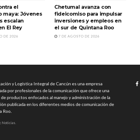
ntra el
Chetumal avanza con
o maya: Jóvenes
fideicomiso para impulsar
s escalan
inversiones y empleos en
en El Rey
el sur de Quintana Roo
O DE 2026
7 DE AGOSTO DE 2026
ción y Logística Integral de Cancún es una empresa
da por profesionales de la comunicación que ofrece una
 de productos enfocados al manejo y administración de la
ión publicada en los diferentes medios de comunicación de
a Roo.
c Noticias.