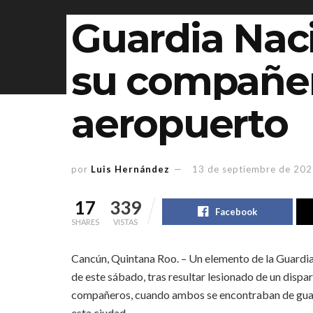
Guardia Naci
su compañer
aeropuerto
por
Luis Hernández
13 de septiembre de 20
17
339
Facebook
SHARES
VISTAS
Cancún, Quintana Roo. – Un elemento de la Guardia
de este sábado, tras resultar lesionado de un disp
compañeros, cuando ambos se encontraban de guardi
esta ciudad.