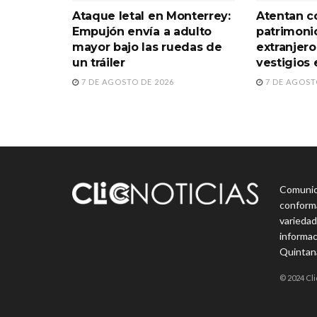
Ataque letal en Monterrey:
Atentan co
Empujón envía a adulto
patrimoni
mayor bajo las ruedas de
extranjero
un tráiler
vestigios 
7 DE AGOSTO DE 2026
7 DE AGOST
Comunica
conforma
variedad
informac
Quintan
© 2024 Cli