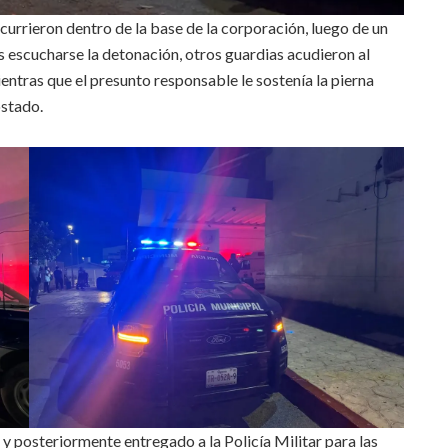
currieron dentro de la base de la corporación, luego de un
s escucharse la detonación, otros guardias acudieron al
mientras que el presunto responsable le sostenía la pierna
ostado.
y posteriormente entregado a la Policía Militar para las