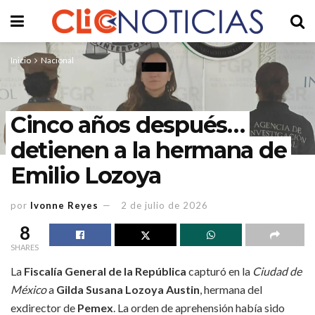
Inicio
Nacional
Cinco años después…
detienen a la hermana de
Emilio Lozoya
por
Ivonne Reyes
2 de julio de 2026
8
SHARES
La
Fiscalía General de la República
capturó en la
Ciudad de
México
a
Gilda Susana Lozoya Austin
, hermana del
exdirector de
Pemex
. La orden de aprehensión había sido