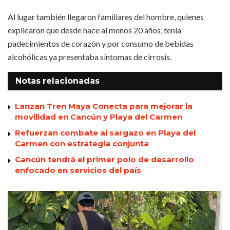
Al lugar también llegaron familiares del hombre, quienes
explicaron que desde hace al menos 20 años, tenía
padecimientos de corazón y por consumo de bebidas
alcohólicas ya presentaba síntomas de cirrosis.
Notas
relacionadas
Lanzan Tren Maya Conecta para mejorar la
movilidad en Cancún y Playa del Carmen
Refuerzan combate al sargazo en Playa del
Carmen con estrategia conjunta
Cancún tendrá el primer polo de desarrollo
enfocado en servicios del país