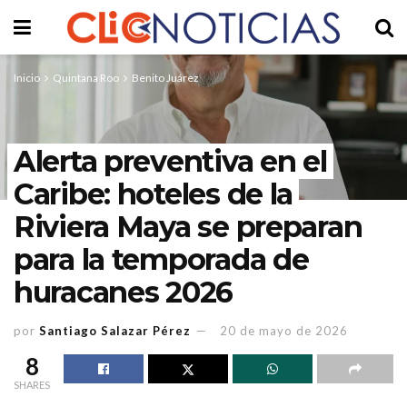
Inicio
Quintana Roo
Benito Juárez
Alerta preventiva en el
Caribe: hoteles de la
Riviera Maya se preparan
para la temporada de
huracanes 2026
por
Santiago Salazar Pérez
20 de mayo de 2026
8
SHARES