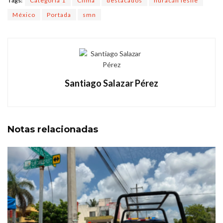
Tags:
Categoría 1
Clima
destacados
huracán leslie
México
Portada
smn
Santiago Salazar Pérez
Notas
relacionadas