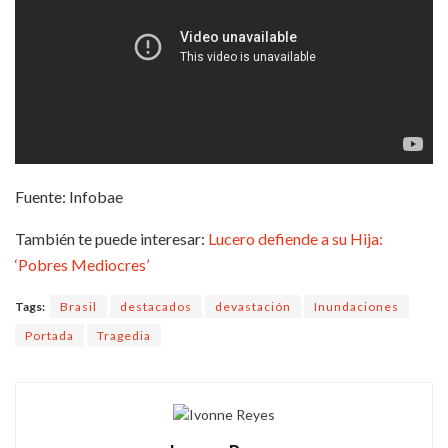
Fuente: Infobae
También te puede interesar:
Lucero defiende a su Hija:
‘Pobres Mediocres’
Tags:
Brasil
destacados
devastación
Inundaciones
Portada
Tragedia