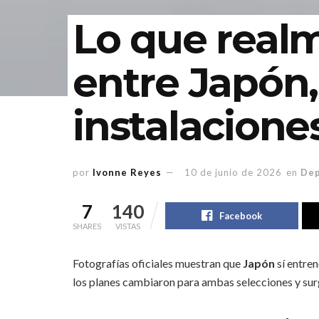
Lo que real
entre Japón,
instalacione
por
Ivonne Reyes
10 de junio de 2026
en
Dep
7
140
Facebook
SHARES
VISTAS
Fotografías oficiales muestran que
Japón
sí entre
los planes cambiaron para ambas selecciones y su