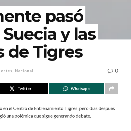
mente pasó
 Suecia y las
s de Tigres
0
ortes
,
Nacional
Twitter
Whatsapp
nó en el Centro de Entrenamiento Tigres, pero días después
rgió una polémica que sigue generando debate.