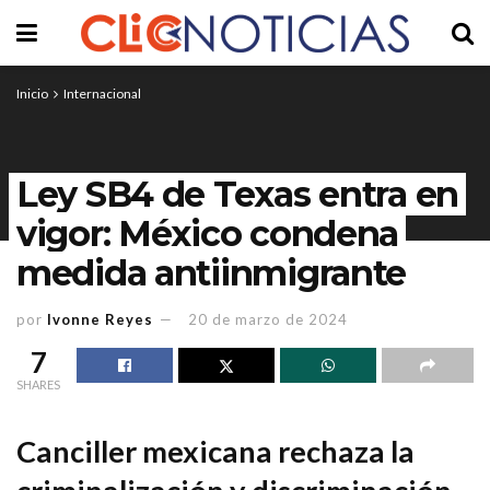
Inicio
Internacional
Ley SB4 de Texas entra en
vigor: México condena
medida antiinmigrante
por
Ivonne Reyes
20 de marzo de 2024
7
SHARES
Canciller mexicana rechaza la