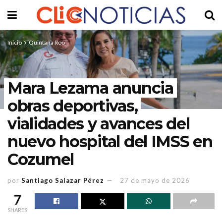
Inicio
Quintana Roo
Mara Lezama anuncia
obras deportivas,
vialidades y avances del
nuevo hospital del IMSS en
Cozumel
por
Santiago Salazar Pérez
27 de mayo de 2026
7
SHARES