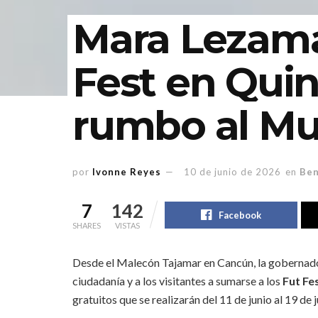
Mara Lezama
Fest en Qui
rumbo al Mu
por
Ivonne Reyes
10 de junio de 2026
en
Ben
7
142
Facebook
SHARES
VISTAS
Desde el Malecón Tajamar en Cancún, la gobernad
ciudadanía y a los visitantes a sumarse a los
Fut Fe
gratuitos que se realizarán del 11 de junio al 19 de 