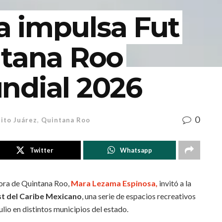
 impulsa Fut
ntana Roo
ndial 2026
0
ito Juárez
,
Quintana Roo
Twitter
Whatsapp
ora de Quintana Roo,
Mara Lezama Espinosa,
invitó a la
st del Caribe Mexicano
, una serie de espacios recreativos
julio en distintos municipios del estado.