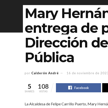
Mary Hernán
entrega de pa
Dirección d
Pública
por
Calderón André
16 de noviembre de 202
5
108
Facebook
SHARES
VISTAS
La Alcaldesa de Felipe Carrillo Puerto, Mary Herná