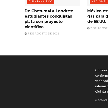
QUINTANA ROO
NACIONAL
De Chetumal a Londres:
México es
estudiantes conquistan
gas para
plata con proyecto
de EE.UU.
científico
7 DE AGOST
7 DE AGOSTO DE 2026
Comunica
conforma
variedad
informac
Quintan
© 2024 Cli