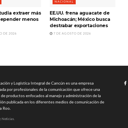
NACIONAL
tudia extraer más
EE.UU. frena aguacate de
 depender menos
Michoacán; México busca
destrabar exportaciones
O DE 2026
7 DE AGOSTO DE 2026
ción y Logística Integral de Cancún es una empresa
da por profesionales de la comunicación que ofrece una
 de productos enfocados al manejo y administración de la
ión publicada en los diferentes medios de comunicación de
a Roo.
c Noticias.