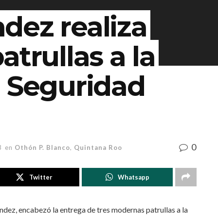
dez realiza
trullas a la
e Seguridad
0
3
en
Othón P. Blanco
,
Quintana Roo
Twitter
Whatsapp
ndez, encabezó la entrega de tres modernas patrullas a la