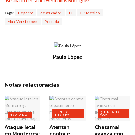
asesinado cerca del Hermanos Rodríguez
Tags:
Deporte
destacados
f1
GP México
Max Verstappen
Portada
Paula López
Notas
relacionadas
BENITO
QUINTANA
NACIONAL
JUÁREZ
ROO
Ataque letal
Atentan
Chetumal
en Monterrey:
contra el
avanza con