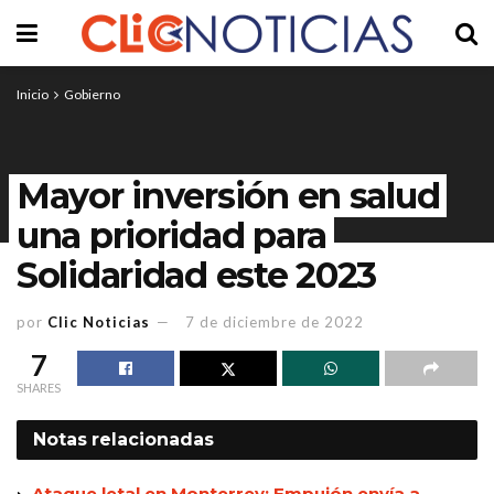
Inicio
Gobierno
Mayor inversión en salud
una prioridad para
Solidaridad este 2023
por
Clic Noticias
7 de diciembre de 2022
7
SHARES
Notas
relacionadas
Ataque letal en Monterrey: Empujón envía a