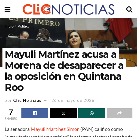
Inicio
Política
Mayuli Martínez acusa a
Morena de desaparecer a
la oposición en Quintana
Roo
por
Clic Noticias
26 de mayo de 2026
7
SHARES
La senadora
Mayuli Martínez Simón
(PAN) calificó como
“autoritaria y antidemocrática” la reforma electoral aprobada